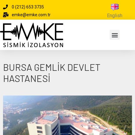
0 (212) 653 3735
emke@emke.com.tr
English
BURSA GEMLIK DEVLET
HASTANESI